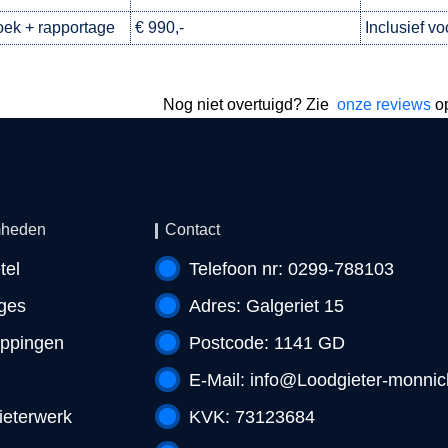
ek + rapportage
€ 990,-
Inclusief vo
Nog niet overtuigd? Zie
onze reviews
o
heden
Contact
tel
Telefoon nr: 0299-788103
ges
Adres: Galgeriet 15
oppingen
Postcode: 1141 GD
E-Mail:
info@Loodgieter-monnic
ieterwerk
KVK: 73123684