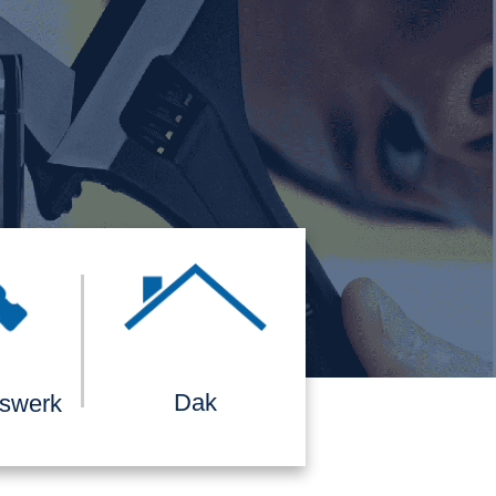
Dak
rswerk