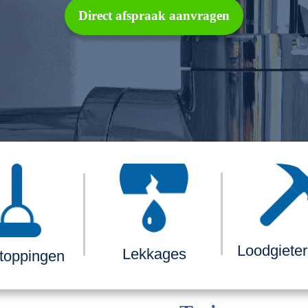
Direct afspraak aanvragen
Loodgiete
Lekkages
toppingen