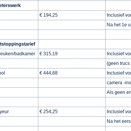
eterswerk
€ 194,25
Inclusief vo
Na het 1e u
tstoppingstarief
keuken/badkamer
€ 315,19
Inclusief v
(geen trucs 
ool
€ 444,68
Inclusief v
camera -ins
Als geen en
yeur
€ 254,25
Inclusief vo
Na het eerst