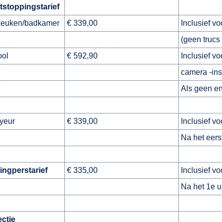
tstoppingstarief
keuken/badkamer
€ 339,00
Inclusief v
(geen trucs 
ool
€ 592,90
Inclusief v
camera -ins
Als geen en
yeur
€ 339,00
Inclusief vo
Na het eerst
ingperstarief
€ 335,00
Inclusief vo
Na het 1e u
ctie