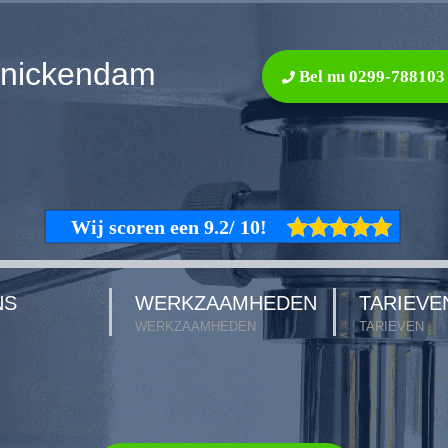
nnickendam
Bel nu 0299-788103
NS
WERKZAAMHEDEN
TARIEVE
WERKZAAMHEDEN
TARIEVEN