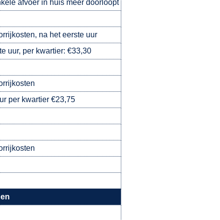
kele afvoer in huis meer doorloopt
orrijkosten, na het eerste uur
e uur, per kwartier: €33,30
orrijkosten
ur per kwartier €23,75
orrijkosten
gen