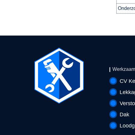
Onderzo
Werkzaam
CV Ke
Lekka
Verst
Dak
Loodg