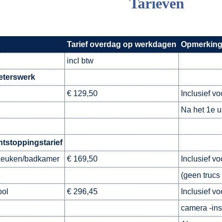
Tarieven
Tarief overdag op werkdagen
Opmerkin
incl btw
eterswerk
€ 129,50
Inclusief vo
Na het 1e u
ontstoppingstarief
keuken/badkamer
€ 169,50
Inclusief v
(geen trucs 
ool
€ 296,45
Inclusief v
camera -ins