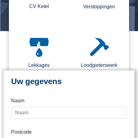
CV Ketel
Verstoppingen
Regel nu direct een loodgieter.
Binnen 2 kantooruren direct
contact
Lekkages
Loodgieterswerk
Uw gegevens
Naam
Dak
Postcode