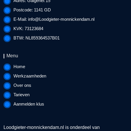
Adres: Galgeriet 15
Postcode: 1141 GD
E-Mail:
info@Loodgieter-monnickendam.nl
KVK: 73123684
BTW: NL859364537B01
Menu
Home
Werkzaamheden
Over ons
Tarieven
Aanmelden klus
Loodgieter-monnickendam.nl is onderdeel van