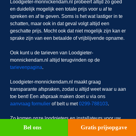
Loodgieter-monnickendam.nl probeert altijd zo goed
en duidelijk mogelijk een totale prijs voor u af te
spreken en af te geven. Soms is het wat lastiger in te
schatten, maar ook in dat geval volgt altijd een
geschatte prijs. Mocht ook dat niet mogelijk zijn kan er
sprake zijn van een betaalde of vrijblijvende opname.
Ook kunt u de tarieven van Loodgieter-
monnickendam.nl altijd terugvinden op de
tarievenpagina
.
Loodgieter-monnickendam.nl
maakt graag
transparante afspraken, zodat u altijd weet waar u aan
toe bent! Een afspraak maken doet u via ons
aanvraag formulier
of belt u met
0299-788103
.
Zo komen onze loodgieters en installateurs voor uw
CV-ketel in Monnickendam in Monnickendam en
Bel ons
Gratis prijsopgave
Monnickendam.