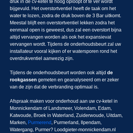
druk in de cv-ketel te hoog oploopt of te ver wordt
bijgevuld. Het overstortventiel heeft de taak om het
water te lozen, zodra de druk boven de 3 Bar uitkomt.
Meestal blijft een overstortventiel lekken zodra het
eenmaal open is geweest, dus zal een overstort bijna
altijd vervangen worden als ook het expansievat
vervangen wordt. Tijdens de onderhoudsbeurt zal uw
installateur vooral kijken of er watersporen rond het
overdrukventiel aanwezig zijn.
Tijdens de onderhoudsbeurt worden ook altijd
de
rookgassen
gemeten en geanalyseerd om er zeker
van de zijn dat de verbranding optimaal is.
Afspraak maken voor onderhoud aan uw cv-ketel in
Monnickendam
of Landsmeer, Volendam, Edam,
Katwoude, Broek in Waterland, Zuiderwoude, Uitdam,
Marken,
Purmerend
, Purmerland, Ilpendam,
Watergang, Purmer
? Loodgieter-monnickendam.nl